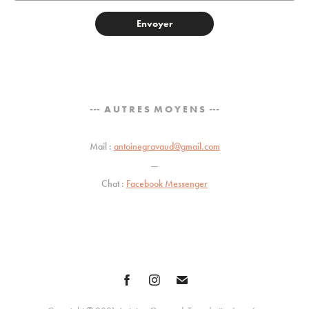
Envoyer
--- A U T R E S M O Y E N S ---
Mail :
antoineg
ravaud
@gmail.com
—
Chat :
Facebook Messenger