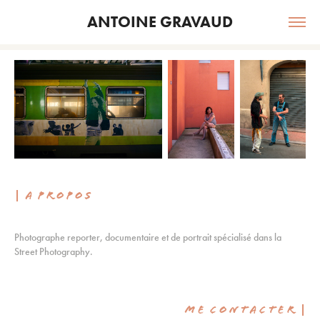
ANTOINE GRAVAUD
|
A P R O P O S
Photographe reporter, documentaire et de portrait spécialisé dans la
Street Photography.
|
M E C O
N T A
C T E R